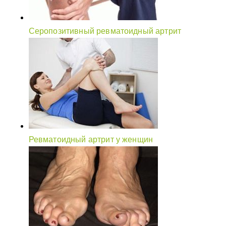
Серопозитивный ревматоидный артрит
Ревматоидный артрит у женщин