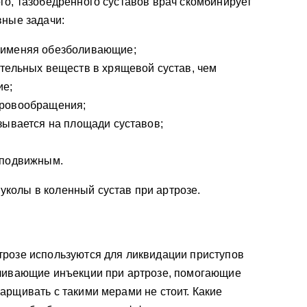
го, тазобедренного суставов врач скомбинирует
вные задачи:
рименяя обезболивающие;
тельных веществ в хрящевой сустав, чем
ие;
кровообращения;
зывается на площади суставов;
 подвижным.
колы в коленный сустав при артрозе.
трозе используются для ликвидации приступов
оливающие инъекции при артрозе, помогающие
арщивать с такими мерами не стоит. Какие