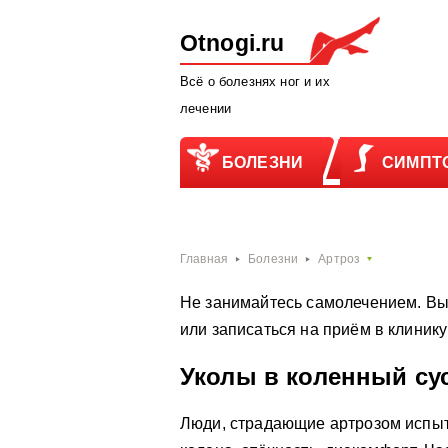
Otnogi.ru
Всё о болезнях ног и их
лечении
БОЛЕЗНИ
СИМПТ
Главная
Болезни
Артроз
Не занимайтесь самолечением. Вы
или записаться на приём в клиник
Уколы в коленный су
Люди, страдающие артрозом испыт