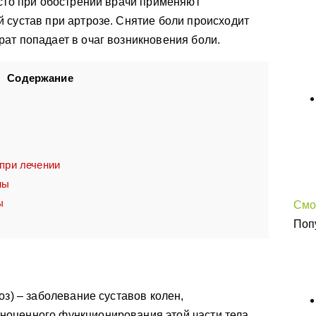
асто при обострении врачи применяют
 сустав при артрозе. Снятие боли происходит
ат попадает в очаг возникновения боли.
Содержание
при лечении
ны
ы
Смо
Поп
оз) – заболевание суставов колен,
оценного функционирования этой части тела.