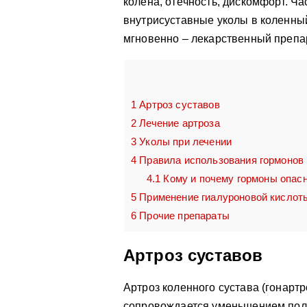
колена, отёчность, дискомфорт. Ч
внутрисуставные уколы в коленный
мгновенно – лекарственный препар
1
Артроз суставов
2
Лечение артроза
3
Уколы при лечении
4
Правила использования гормонов 
4.1
Кому и почему гормоны опас
5
Применение гиалуроновой кислот
6
Прочие препараты
Артроз суставов
Артроз коленного сустава (гонартр
сопровождается уменьшением полн