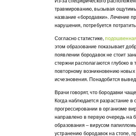
Из-за специфического расположен
травмированию, вызывая ощутим
название «бородавки». Лечение п
нарушения, потребуется потратить
Согласно статистике,
подошвенная
этом образование показывает добр
появлении бородавок не стоит за
стержни располагаются глубоко в 
повторному возникновению новых 
исчезновения. Понадобится выведе
Врачи говорят, что бородавки чащ
Когда наблюдается разрастание в 
прогрессировании в организме ви
направлено в первую очередь на 
образования – вирусом папилломы
устранению бородавок на стопе, пр