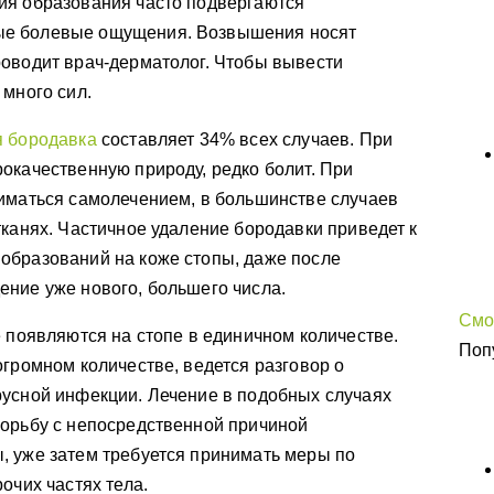
ия образования часто подвергаются
ые болевые ощущения. Возвышения носят
роводит врач-дерматолог. Чтобы вывести
 много сил.
 бородавка
составляет 34% всех случаев. При
окачественную природу, редко болит. При
ниматься самолечением, в большинстве случаев
тканях. Частичное удаление бородавки приведет к
образований на коже стопы, даже после
ние уже нового, большего числа.
Смо
е появляются на стопе в единичном количестве.
Поп
огромном количестве, ведется разговор о
русной инфекции. Лечение в подобных случаях
борьбу с непосредственной причиной
, уже затем требуется принимать меры по
очих частях тела.