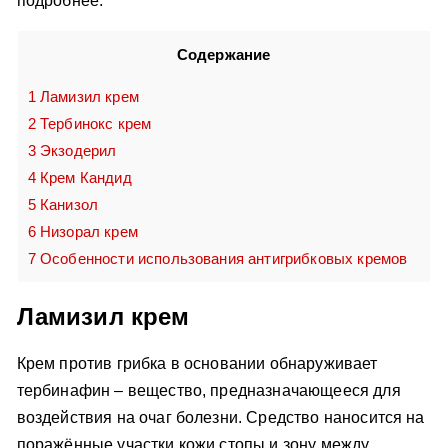
подробнее.
Содержание
1
Ламизил крем
2
Тербинокс крем
3
Экзодерил
4
Крем Кандид
5
Канизол
6
Низорал крем
7
Особенности использования антигрибковых кремов
Ламизил крем
Крем против грибка в основании обнаруживает
тербинафин – вещество, предназначающееся для
воздействия на очаг болезни. Средство наносится на
поражённые участки кожи стопы и зону между