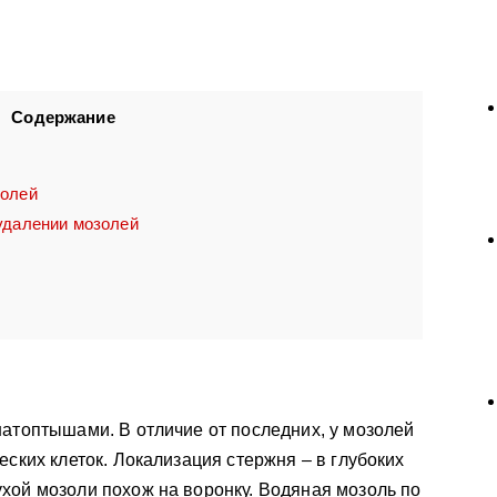
Содержание
золей
удалении мозолей
и
натоптышами. В отличие от последних, у мозолей
еских клеток. Локализация стержня – в глубоких
хой мозоли похож на воронку. Водяная мозоль по