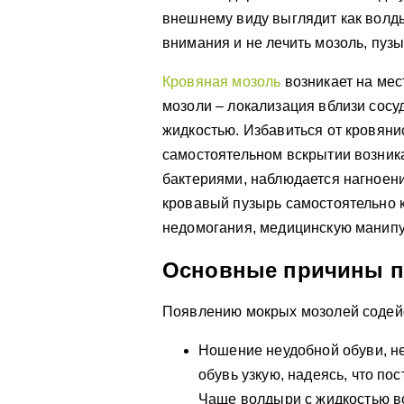
внешнему виду выглядит как волд
внимания и не лечить мозоль, пузы
Кровяная мозоль
возникает на мес
мозоли – локализация вблизи сосу
жидкостью. Избавиться от кровяни
самостоятельном вскрытии возник
бактериями, наблюдается нагноени
кровавый пузырь самостоятельно к
недомогания, медицинскую манипу
Основные причины п
Появлению мокрых мозолей содейс
Ношение неудобной обуви, н
обувь узкую, надеясь, что по
Чаще волдыри с жидкостью во