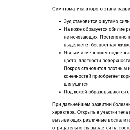
Симптоматика второго этапа разви
Зуд становится ощутимо силь
На коже образуется обилие р
не исчезающих. Постепенно п
выделяется бесцветная жидко
Явным изменениям подверга
цвета, плотности поверхност
Покров становится плотным 
конечностей приобретает кор
шелушится.
Под кожей образовываются с
При дальнейшем развитии болезни
характера. Открытые участки тел
вызывающих различные воспалите
отрицательно сказывается на сост