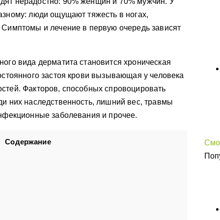
дят нерадостно: 90% женщин и 70% мужчин. У
азному: люди ощущают тяжесть в ногах,
 Симптомы и лечение в первую очередь зависят
ного вида дерматита становится хроническая
постоянного застоя крови вызывающая у человека
остей. Факторов, способных спровоцировать
ди них наследственность, лишний вес, травмы
инфекционные заболевания и прочее.
Содержание
Смо
Поп