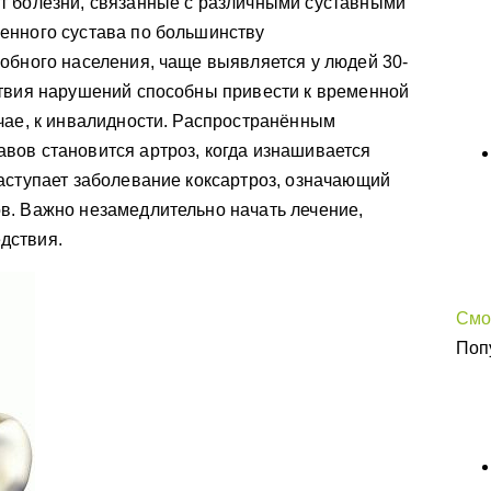
т болезни, связанные с различными суставными
енного сустава по большинству
обного населения, чаще выявляется у людей 30-
ствия нарушений способны привести к временной
чае, к инвалидности. Распространённым
вов становится артроз, когда изнашивается
аступает заболевание коксартроз, означающий
в. Важно незамедлительно начать лечение,
дствия.
Смо
Поп