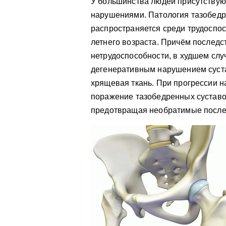
У большинства людей присутствую
нарушениями. Патология тазобедр
распространяется среди трудоспос
летнего возраста. Причём послед
нетрудоспособности, в худшем слу
дегенеративным нарушением суста
хрящевая ткань. При прогрессии н
поражение тазобедренных суставо
предотвращая необратимые после