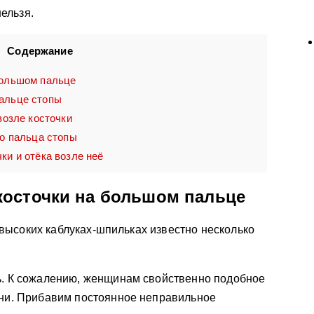
ельзя.
Содержание
большом пальце
альце стопы
возле косточки
го пальца стопы
и и отёка возле неё
осточки на большом пальце
высоких каблуках-шпильках известно несколько
ь. К сожалению, женщинам свойственно подобное
ани. Прибавим постоянное неправильное