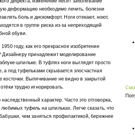
ого дефекта, изменение несёт заболевание
сную деформацию необходимо лечить, болезни
авлять боль и дискомфорт. Ноги отекают, ноют,
ходятся в группе риска из-за непреходящей
бной обуви.
1950 году, как его прекрасное изобретение
г? Дизайнеру принадлежит моделирование
блуке-шпильке. В туфлях ноги выглядят просто
, а под туфельками скрывается злосчастная
 косточки. Выпячивание не видно в закрытой
отёки трудно игнорировать.
Смо
Поп
наследственный характер. Часто это отговорка,
 любимых туфель на шпильках. Легче сказать, что
бабушки, чем заняться профилактикой, бережнее