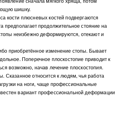
 появление сначала мягкого хряща, потом
оющую шишку.
са кости плюсневых костей подвергаются
та предполагает продолжительное стояние на
у стопы неизбежно деформируются, отекают и
ибо приобретённое изменение стопы. Бывает
одольное. Поперечное плоскостопие приводит к
ься возможно, начав лечение плоскостопия.
ы. Сказанное относится к людям, чья работа
грузки на ноги, чаще профессиональные
звестен вариант профессиональной деформации