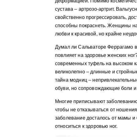
деформацией. Помимо косметическ
сустава – артрозо-артрит. Вальгу
свойственно прогрессировать, дост
способны покраснеть. Женщины на
любви к красивой, но крайне неудо
Думал ли Сальваторе Феррагамо в 
повлияет на здоровье женских но
современных туфель на высоком ка
великолепно – длинные и стройные
тайна модниц – непривлекательные
обуви, но сопровождающие боли и 
Многие приписывают заболеванию 
чтобы не отказываться от ношения
заболевание досталось от мамы и 
относиться к здоровью ног.