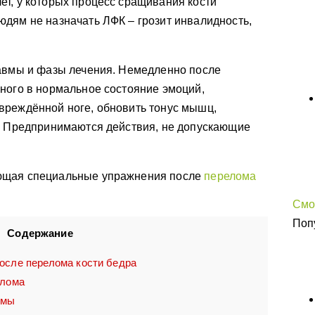
т, у которых процесс сращивания кости
дям не назначать ЛФК – грозит инвалидность,
равмы и фазы лечения. Немедленно после
ного в нормальное состояние эмоций,
вреждённой ноге, обновить тонус мышц,
а. Предпринимаются действия, не допускающие
ющая специальные упражнения после
перелома
Смо
Поп
Содержание
осле перелома кости бедра
елома
вмы