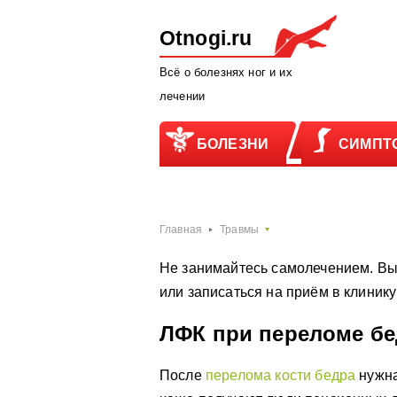
Otnogi.ru
Всё о болезнях ног и их
лечении
БОЛЕЗНИ
СИМПТ
Главная
Травмы
Не занимайтесь самолечением. Вы
или записаться на приём в клиник
ЛФК при переломе бе
После
перелома кости бедра
нужна