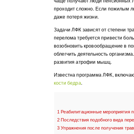
чаще получают люди пенсионных ле
проходит сложно. Если пожилым лю
даже потеря жизни.
Задачи ЛФК зависят от степени т
перелома требуется привести боль
возобновить кровообращение в по
облегчить деятельность организм
развития атрофии мышц.
Известна программа ЛФК, включа
кости бедра
.
1
Реабилитационные мероприятия п
2
Последствия подобного вида пер
3
Упражнения после получения тра