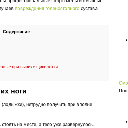
обны профессиональные спортсмены и обычные
случаев
повреждения голеностопного
сустава
Содержание
енные при вывихе щиколотки
Смо
их ноги
Поп
(лодыжки), нетрудно получить при вполне
 стоять на месте, а тело уже развернулось.