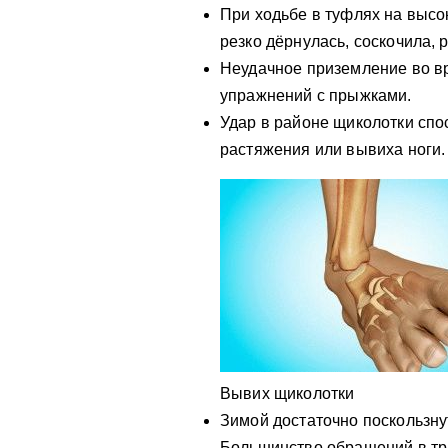
При ходьбе в туфлях на высок
резко дёрнулась, соскочила, 
Неудачное приземление во в
упражнений с прыжками.
Удар в районе щиколотки спо
растяжения или вывиха ноги.
Вывих щиколотки
Зимой достаточно поскользнут
Большинство обращений в тр