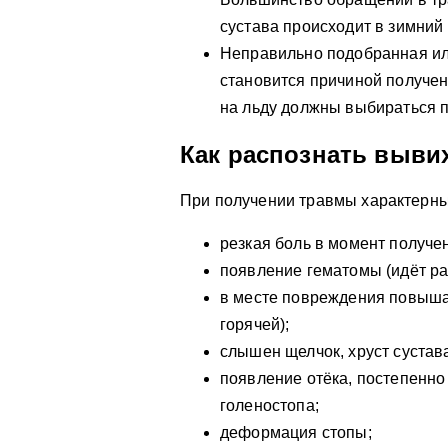
сустава происходит в зимний
Неправильно подобранная ил
становится причиной получен
на льду должны выбираться п
Как распознать выви
При получении травмы характерн
резкая боль в момент получе
появление гематомы (идёт ра
в месте повреждения повышае
горячей);
слышен щелчок, хруст сустав
появление отёка, постепенно
голеностопа;
деформация стопы;