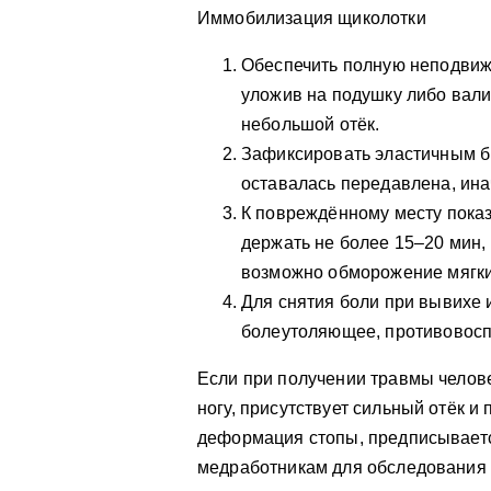
Иммобилизация щиколотки
Обеспечить полную неподвижн
уложив на подушку либо вали
небольшой отёк.
Зафиксировать эластичным би
оставалась передавлена, ин
К повреждённому месту показ
держать не более 15–20 мин
возможно обморожение мягки
Для снятия боли при вывихе 
болеутоляющее, противовосп
Если при получении травмы челове
ногу, присутствует сильный отёк и
деформация стопы, предписываетс
медработникам для обследования 