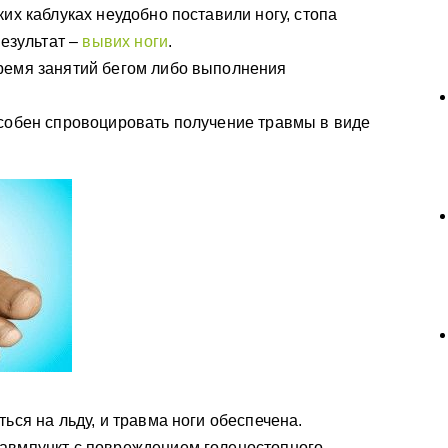
их каблуках неудобно поставили ногу, стопа
результат –
вывих ноги
.
ремя занятий бегом либо выполнения
собен спровоцировать получение травмы в виде
ься на льду, и травма ноги обеспечена.
авмпункт с повреждением голеностопного