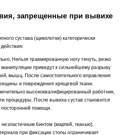
вия, запрещенные при вывихе
пного сустава (щиколотки) категорически
 действия:
ьно. Нельзя травмированную ногу тянуть, резко
е манипуляции приведут к сильнейшему разрыву
лий, мышц. После самостоятельного вправления
трещины и повреждения хрящевой ткани.
лючительно высококвалифицированный работник,
ти процедуры. После вывиха сустав становится
з посторонней помощи.
неэластичным бинтом (марлей, тканью).
териала при фиксации стопы ограничивает