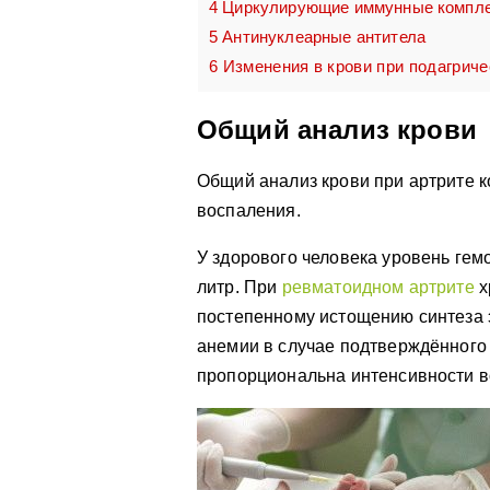
4
Циркулирующие иммунные компл
5
Антинуклеарные антитела
6
Изменения в крови при подагриче
Общий анализ крови
Общий анализ крови при артрите к
воспаления.
У здорового человека уровень гем
литр. При
ревматоидном артрите
х
постепенному истощению синтеза 
анемии в случае подтверждённог
пропорциональна интенсивности в