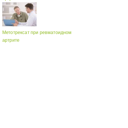
Метотрексат при ревматоидном
артрите