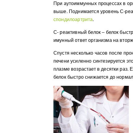
При аутоиммунных процессах в ор
выше. Поднимается уровень С-реа
спондилоартрита
.
С- реактивный белок – белок быст
имунный ответ организма на вторж
Спустя несколько часов после про
печени усиленно синтезируется это
плазме возрастает в десятки раз.
белок быстро снижается до нормал