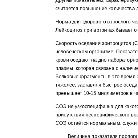
Другим показателем, характеризу
считается повышение количества 
Норма для здорового взрослого чел
Лейкоцитоз при артритах бывает о
Скорость оседания эритроцитов (С
человеческом организме. Показател
крови оседают на дно лабораторно
плазмы, которая связана с наличи
Белковые фрагменты в это время а
тяжелее, заставляя быстрее оседат
превышает 10-15 миллиметров в ч
СОЭ не узкоспецифична для какого
присутствия неспецифического вос
СОЭ остаётся нормальным, служи
Величина показателя пропор