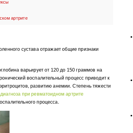
ексы
ском артрите
оленного сустава отражает общие признаки
оглобина варьирует от 120 до 150 граммов на
ронический воспалительный процесс приводит к
эритроцитов, развитию анемии. Степень тяжести
о
диагноза при ревматоидном артрите
оспалительного процесса.