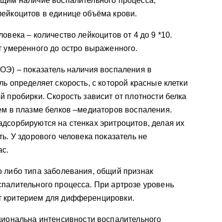
ющим наличие воспалительного процесса,
лейкоцитов в единице объёма крови.
овека – количество лейкоцитов от 4 до 9 *10.
т умеренного до остро выраженного.
ОЭ) – показатель наличия воспаления в
ь определяет скорость, с которой красные клетки
й пробирки. Скорость зависит от плотности белка
ем в плазме белков –медиаторов воспаления.
дсорбируются на стенках эритроцитов, делая их
ь. У здорового человека показатель не
ас.
 либо типа заболевания, общий признак
палительного процесса. При артрозе уровень
т критерием для дифференцировки.
циональна интенсивности воспалительного