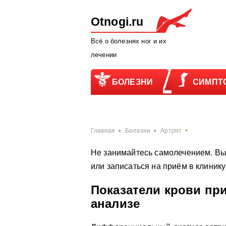
Otnogi.ru
Всё о болезнях ног и их
лечении
БОЛЕЗНИ
СИМПТ
Главная
Болезни
Артрит
Не занимайтесь самолечением. Вы
или записаться на приём в клиник
Показатели крови пр
анализе