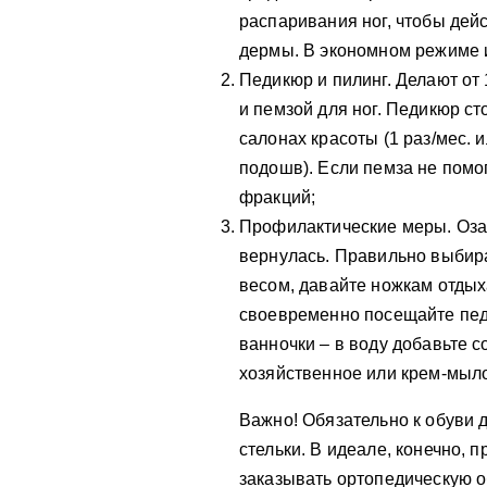
распаривания ног, чтобы де
дермы. В экономном режиме 
Педикюр и пилинг. Делают от
и пемзой для ног. Педикюр ст
салонах красоты (1 раз/мес. и
подошв). Если пемза не помог
фракций;
Профилактические меры. Озаб
вернулась. Правильно выбира
весом, давайте ножкам отдых
своевременно посещайте пед
ванночки – в воду добавьте с
хозяйственное или крем-мыло
Важно! Обязательно к обуви 
стельки. В идеале, конечно, 
заказывать ортопедическую об