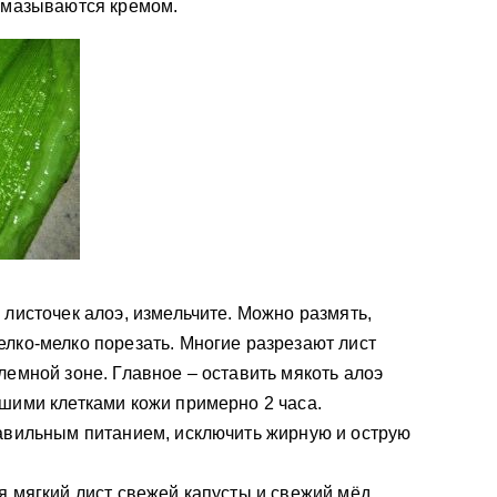
смазываются кремом.
 листочек алоэ, измельчите. Можно размять,
лко-мелко порезать. Многие разрезают лист
лемной зоне. Главное – оставить мякоть алоэ
шими клетками кожи примерно 2 часа.
авильным питанием, исключить жирную и острую
я мягкий лист свежей капусты и свежий мёд.