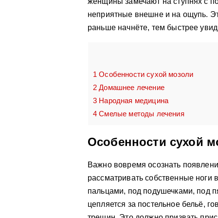
женщины замечают на ступнях с п
неприятные внешне и на ощупь. Эт
раньше начнёте, тем быстрее увиди
1
Особенности сухой мозоли
2
Домашнее лечение
3
Народная медицина
4
Смелые методы лечения
Особенности сухой м
Важно вовремя осознать появлени
рассматривать собственные ноги в
пальцами, под подушечками, под п
цепляется за постельное бельё, г
трещин. Это должно призвать присм