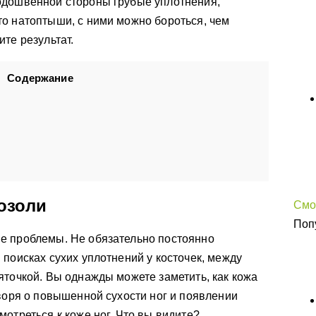
одошвенной стороны грубые уплотнения,
о натоптыши, с ними можно бороться, чем
те результат.
Содержание
озоли
Смо
Поп
е проблемы. Не обязательно постоянно
 поисках сухих уплотнений у косточек, между
яточкой. Вы однажды можете заметить, как кожа
оворя о повышенной сухости ног и появлении
отреться к коже ног. Что вы видите?