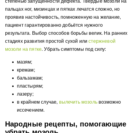
степенью запущенности дефекта. Твёрдые мозоли на
пальцах ног, мизинцах и пятках лечатся сложно, но
проявив настойчивость, помноженную на желание,
пациент гарантированно добьётся нужного
результата. Выбор способов борьбы велик. На ранних
стадиях развития простой сухой или
стержневой
мозоли на пятке
. Убрать симптомы под силу:
мазям;
кремам;
бальзамам;
пластырям;
лазеру;
в крайнем случае,
вылечить мозоль
возможно
иссечением.
Народные рецепты, помогающие
убрать мозоль